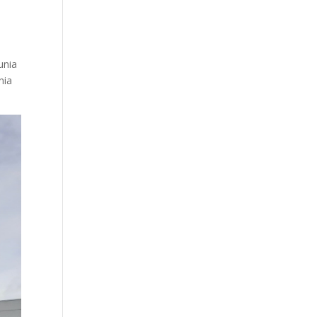
unia
nia