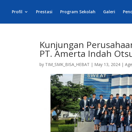
Profil
Prestasi
Program Sekolah
Galeri
Pen
Kunjungan Perusahaan
PT. Amerta Indah Ots
by
TIM_SMK_BISA_HEBAT
|
May 13, 2024
|
Ag