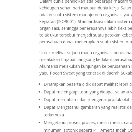
Dalam dunia pendidikan ada beberapa macam teor
kehidupan sehari hari maupun dunia kerja. Sa
adalah suatu sistem manajemen organisasi yang
kegiatan (ISO9001). Standardisasi dalam sist
organisasi, sehingga penerapannya lebih fleksi
tolak ukur tersebut menjadi suatu patokan kebe
perusahaan dapat menerapkan suatu sistem m
Untuk melihat sejauh mana organisasi perusah
melakukan tinjauan langsung kedalam perusahaa
Akuntansi melakukan kunjungan ke perusahaan
yaitu Pocari Sweat yang terletak di daerah Suka
Diharapkan peserta didik dapat melihat lebih d
Dapat melengkapi teori yang didapat selama vi
Dapat memahami dan mengenal produk olahan
Dapat Mengetahui gambaran yang realistis d
terkemuka
Mengetahui proses-proses, mesin-mesin, cara
minuman isotonik seperti PT. Amerta Indah Ot