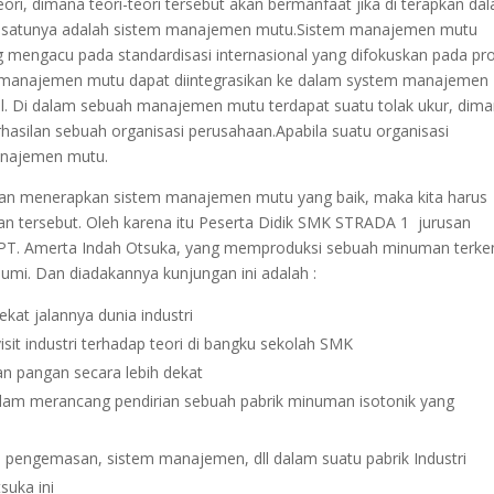
i, dimana teori-teori tersebut akan bermanfaat jika di terapkan da
lah satunya adalah sistem manajemen mutu.Sistem manajemen mutu
 mengacu pada standardisasi internasional yang difokuskan pada pr
em manajemen mutu dapat diintegrasikan ke dalam system manajemen
bel. Di dalam sebuah manajemen mutu terdapat suatu tolak ukur, dim
rhasilan sebuah organisasi perusahaan.Apabila suatu organisasi
anajemen mutu.
aan menerapkan sistem manajemen mutu yang baik, maka kita harus
n tersebut. Oleh karena itu Peserta Didik SMK STRADA 1 jurusan
 PT. Amerta Indah Otsuka, yang memproduksi sebuah minuman terke
bumi. Dan diadakannya kunjungan ini adalah :
ekat jalannya dunia industri
sit industri terhadap teori di bangku sekolah SMK
 pangan secara lebih dekat
alam merancang pendirian sebuah pabrik minuman isotonik yang
 pengemasan, sistem manajemen, dll dalam suatu pabrik Industri
suka ini