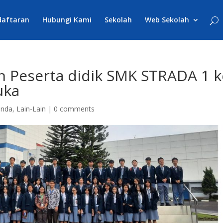
daftaran
Hubungi Kami
Sekolah
Web Sekolah
 Peserta didik SMK STRADA 1 k
uka
enda
,
Lain-Lain
|
0 comments