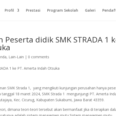
Profil
Prestasi
Program Sekolah
Galeri
Pendaf
 Peserta didik SMK STRADA 1 k
uka
enda
,
Lain-Lain
|
0 comments
nan SMK Strada 1, yang mengikuti kunjungan perusahan hanya pese
nya tanggal 18 maret 2024, SMK Strada 1 mengunjungi PT. Amerta Ind
 Kutajaya, Kec. Cicurug, Kabupaten Sukabumi, Jawa Barat 43359.
i, dimana teori-teori tersebut akan bermanfaat jika di terapkan da
lah satunya adalah sistem manajemen mutu.Sistem manajemen mutu