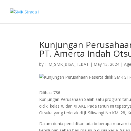
Kunjungan Perusahaan
PT. Amerta Indah Ots
by
TIM_SMK_BISA_HEBAT
|
May 13, 2024
|
Ag
Dilihat:
786
Kunjungan Perusahaan Salah satu program tahu
didik kelas X, dan XI AKL Pada tahun ini tepat
Otsuka yang terletak di Jl. Siliwangi No.KM. 28,
Dalam dunia pendidikan ada beberapa macam teor
kehidupan sehari hari maupun dunia kerja. Sa