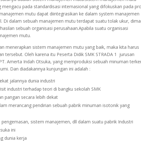
 mengacu pada standardisasi internasional yang difokuskan pada pr
em manajemen mutu dapat diintegrasikan ke dalam system manajemen
bel. Di dalam sebuah manajemen mutu terdapat suatu tolak ukur, dim
rhasilan sebuah organisasi perusahaan.Apabila suatu organisasi
anajemen mutu.
aan menerapkan sistem manajemen mutu yang baik, maka kita harus
n tersebut. Oleh karena itu Peserta Didik SMK STRADA 1 jurusan
 PT. Amerta Indah Otsuka, yang memproduksi sebuah minuman terke
bumi. Dan diadakannya kunjungan ini adalah :
ekat jalannya dunia industri
sit industri terhadap teori di bangku sekolah SMK
 pangan secara lebih dekat
alam merancang pendirian sebuah pabrik minuman isotonik yang
 pengemasan, sistem manajemen, dll dalam suatu pabrik Industri
suka ini
 dunia kerja