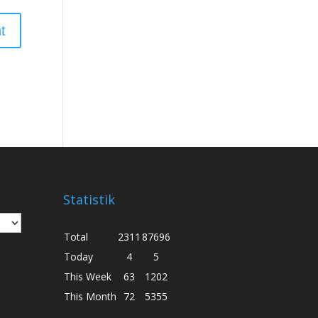
Statistik
Total
2311
87696
Today
4
5
This Week
63
1202
This Month
72
5355